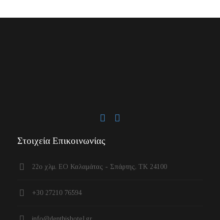
Στοιχεία Επικοινωνίας
22ο χλμ. ΕΟ Καλαμάτας - Σπάρτης, ΤΚ 24100
+30 27210 76594
info@denthishotel.gr