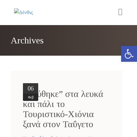
Διαμονή
Archives
Ανοίξτε 
Εμπειρία
Δραστηριότητες
Περιοχή
06
Νέα
“Ντύθηκε” στα λευκά
Φεβ
και πάλι το
Επικοινωνία
Τουριστικό-Χιόνια
ξανά στον Ταΰγετο
BOOK NOW