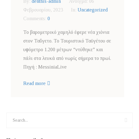
By:
denthis-admin
Άνοιγμα:
06
Φεβρουαρίου, 2023
In:
Uncategorized
Comments:
0
Το βαρομετρικό χαμηλό έφερε νέα χιόνια
στον Ταΰγετο. Το Τουριστικό Ταϋγέτου σε
υψόμετρο 1.200 μέτρων “ντύθηκε” και
πάλι στα λευκά από νωρίς σήμερα το πρωί.
Πηγή : MessiniaLive
Read more